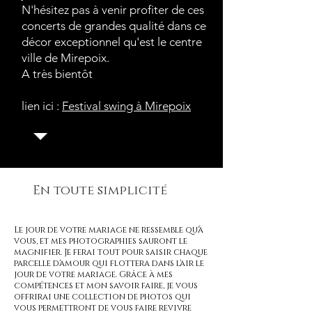
N'hésitez pas à venir profiter de ces
concerts de grandes qualité dans ce
décor exceptionnel qu'est le centre
ville de Mirepoix.
A très bientôt
lien ici :
Festival swing à Mirepoix
En toute simplicité
Le jour de votre mariage ne ressemble qu'à
vous, et mes photographies sauront le
magnifier. Je ferai tout pour saisir chaque
parcelle d'amour qui flottera dans l'air le
jour de votre mariage. Grâce à mes
compétences et mon savoir faire, je vous
offrirai une collection de photos qui
vous permettront de vous faire revivre