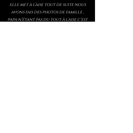
elle met à l’aise tout de suite nous
avons fais des photos de famille ,
papa n’étant pas du tout à l’aise c’est
prêté au jeux et nous avons de
superbe photo ,
nous sommes hyper ravis du résultat!
Une photographe vraiment au top !.»
Eleonore, mirepoix
« N'étant pas à l'aise avec les photos,
j'ai décidé de sortir de ma zone de
confort afin d'immortaliser
quelques instants de notre petite