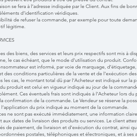
ivraison se fera à l’adresse indiquée par le Client. Aux fins de b
éléments d’identification véridiques.
sibilité de refuser la commande, par exemple pour toute dema
if légitime.
RVICES
es des biens, des services et leurs prix respectifs sont mis à dis
me, le cas échéant, que le mode d’utilisation du produit. Confo
sommateur est informé, par voie de marquage, d’étiquetage, d
t des conditions particulières de la vente et de l’exécution des
s les cas, le montant total dû par l’Acheteur est indiqué sur la
u produit est celui en vigueur indiqué au jour de la commande
pplément. Ces éventuels frais sont indiqués à l’Acheteur lors du
a confirmation de la commande. Le Vendeur se réserve la possibi
t l’application du prix indiqué au moment de la commande.
ices ne sont pas exécuté immédiatement, une information clair
aux dates de livraison des produits ou services. Le client attest
tés de paiement, de livraison et d’exécution du contrat, ainsi qu
coordonnées postales, téléphoniques et électroniques, et à ses a