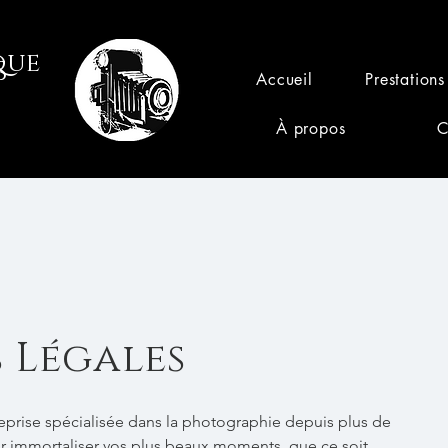
que
S
Accueil
Prestations
À propos
C
 Légales
eprise spécialisée dans la photographie depuis plus de
our immortaliser vos plus beaux moments, que ce soit