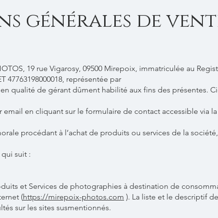
ns générales de vent
HOTOS, 19 rue Vigarosy, 09500 Mirepoix, immatriculée au Regi
ET 47763198000018, représentée par
alité de gérant dûment habilité aux fins des présentes. Ci-a
r email en cliquant sur le formulaire de contact accessible via l
rale procédant à l’achat de produits ou services de la société, 
qui suit :
oduits et Services de photographies à destination de consomm
ternet (
https://mirepoix-photos.com
). La liste et le descriptif
ltés sur les sites susmentionnés.