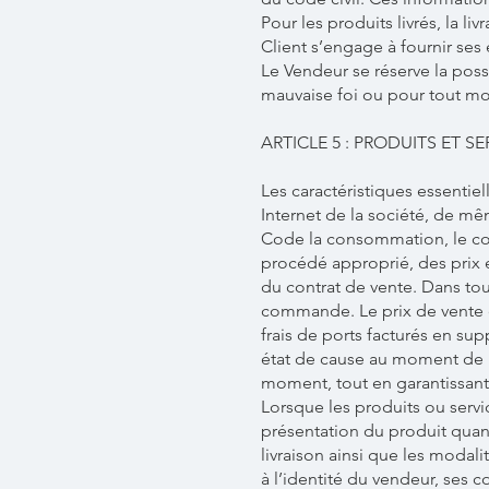
Pour les produits livrés, la l
Client s’engage à fournir ses 
Le Vendeur se réserve la pos
mauvaise foi ou pour tout mot
ARTICLE 5 : PRODUITS ET SE
Les caractéristiques essentiell
Internet de la société, de mê
Code la consommation, le con
procédé approprié, des prix e
du contrat de vente. Dans tou
commande. Le prix de vente d
frais de ports facturés en su
état de cause au moment de l
moment, tout en garantissan
Lorsque les produits ou serv
présentation du produit quant 
livraison ainsi que les modali
à l’identité du vendeur, ses 