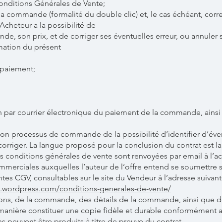
onditions Générales de Vente;
la commande (formalité du double clic) et, le cas échéant, corr
Acheteur a la possibilité de
ande, son prix, et de corriger ses éventuelles erreur, ou annul
ation du présent
e paiement;
on par courrier électronique du paiement de la commande, ainsi
son processus de commande de la possibilité d’identifier d’éve
corriger. La langue proposé pour la conclusion du contrat est la
es conditions générales de vente sont renvoyées par email à l’
mmerciales auxquelles l’auteur de l’offre entend se soumettre 
tes CGV, consultables sur le site du Vendeur à l’adresse suivant
.wordpress.com/conditions-generales-de-vente/
ns, de la commande, des détails de la commande, ainsi que des
manière constituer une copie fidèle et durable conformément au
ns peuvent être produits à titre de preuve du contrat.