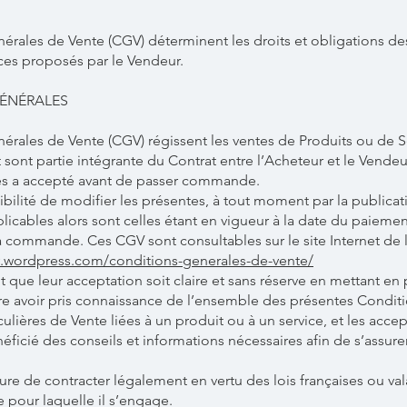
rales de Vente (CGV) déterminent les droits et obligations des
ices proposés par le Vendeur.
GÉNÉRALES
rales de Vente (CGV) régissent les ventes de Produits ou de Se
et sont partie intégrante du Contrat entre l’Acheteur et le Vende
les a accepté avant de passer commande.
ibilité de modifier les présentes, à tout moment par la publicat
plicables alors sont celles étant en vigueur à la date du paiem
 commande. Ces CGV sont consultables sur le site Internet de la
.wordpress.com/conditions-generales-de-vente/
 que leur acceptation soit claire et sans réserve en mettant en 
are avoir pris connaissance de l’ensemble des présentes Conditi
lières de Vente liées à un produit ou à un service, et les accept
néficié des conseils et informations nécessaires afin de s’assure
ure de contracter légalement en vertu des lois françaises ou va
pour laquelle il s’engage.