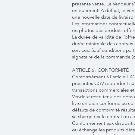
présente vente. Le Vendeur s
uniquement. A défaut, le Vend
une nouvelle date de livraiso
Les informations contractuelle
ou photos des produits offerts
La durée de validité de l’offre
durée minimale des contrats 
services. Sauf conditions par
signataire de la commande (o
ARTICLE 6 : CONFORMITÉ
Conformément à l’article L.41
présentes CGV répondent aux p
transactions commerciales e
Vendeur reste tenu des défaut
livre un bien conforme au con
défauts de conformité résulta
sa charge par le contrat ou a 
Conformément aux dispositions
ou échange les produits défe