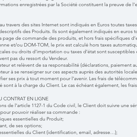
ormations enregistrées par la Société constituent la preuve de l
au travers des sites Internet sont indiqués en Euros toutes tax
escriptifs des Produits. Ils sont également indiqués en euros 
 la page de commande des produits, et hors frais spécifiques d’
ne et/ou DOM-TOM, le prix est calculé hors taxes automatique
ales ou droits d’importation ou taxes d’état sont susceptibles d
vent pas du ressort du Vendeur.
heteur et relèvent de sa responsabilité (déclarations, paiement a
cheteur à se renseigner sur ces aspects auprès des autorités loc
ifier ses prix à tout moment pour l’avenir. Les frais de télécomm
té sont à la charge du Client. Le cas échéant également, les frais
DU CONTRAT EN LIGNE
 de l’article 1127-1 du Code civil, le Client doit suivre une sé
e pour pouvoir réaliser sa commande :
tiques essentielles du Produit;
ant, de ses options;
sentielles du Client (identification, email, adresse…);