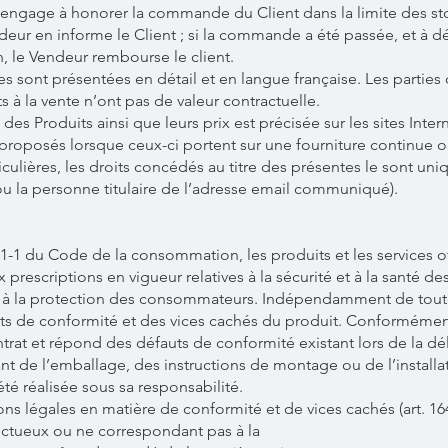
’engage à honorer la commande du Client dans la limite des st
eur en informe le Client ; si la commande a été passée, et à dé
n, le Vendeur rembourse le client.
s sont présentées en détail et en langue française. Les parties 
 à la vente n’ont pas de valeur contractuelle.
 des Produits ainsi que leurs prix est précisée sur les sites Inter
proposés lorsque ceux-ci portent sur une fourniture continue 
ticulières, les droits concédés au titre des présentes le sont u
u la personne titulaire de l’adresse email communiqué).
1-1 du Code de la consommation, les produits et les services off
rescriptions en vigueur relatives à la sécurité et à la santé de
t à la protection des consommateurs. Indépendamment de toute
s de conformité et des vices cachés du produit. Conformément à
trat et répond des défauts de conformité existant lors de la d
nt de l’emballage, des instructions de montage ou de l’installat
été réalisée sous sa responsabilité.
 légales en matière de conformité et de vices cachés (art. 164
ctueux ou ne correspondant pas à la